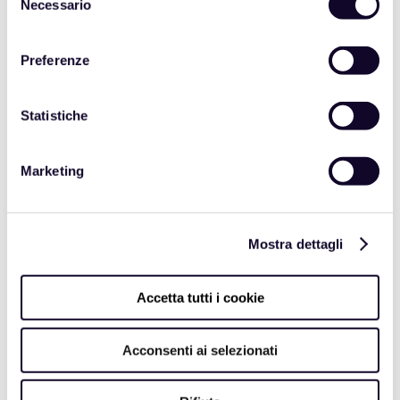
Necessario
del
se il prodotto è
consenso
soggetto a particolari
Preferenze
restrizioni all’export
se la documentazione
Statistiche
che accompagna i
prodotti è conforme alle
Marketing
normative aggiornate
al fine di
Mostra dettagli
ridurre le eventuali
incertezze circa le policy e
procedure aziendali da
Accetta tutti i cookie
adottare
rendere possibile un
Acconsenti ai selezionati
controllo sistematico e
accurato delle proprie