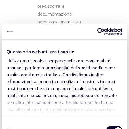
predisporre la
documentazione
necessaria diventa un
processo di non semplice
gestione per l’azienda ma
che può rappresentare un
Questo sito web utilizza i cookie
grave rischio per aspetti
sanzionatori, risvolti
Utilizziamo i cookie per personalizzare contenuti ed
annunci, per fornire funzionalità dei social media e per
amministrativi finanche
analizzare il nostro traffico. Condividiamo inoltre
penali oltre che a blocchi o
informazioni sul modo in cui utilizza il nostro sito con i
restrizioni in fase di export.
nostri partner che si occupano di analisi dei dati web,
KW Forester ha quindi
pubblicità e social media, i quali potrebbero combinarle
con altre informazioni che ha fornito loro o che hanno
individuato un team di
raccolto dal suo utilizzo dei loro servizi. Acconsenta ai
esperti in queste
nostri cookie se continua ad utilizzare il nostro sito web.
tematiche pronti ad
Selezione
aiutarti nel verificare: